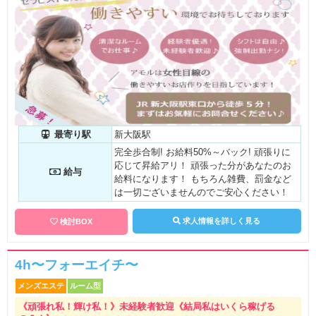
最寄り駅
新大阪駅
完全歩合制! お給料50%～バック! 頑張りに
応じて昇給アリ！ 頑張った分があなたのお
給与
給料になります！ もちろん雑費、罰金など
は一切ございませんのでご安心ください！
求人情報を詳しく見る
検討BOX
4h〜フォーエイチ〜
メンズエステ
ルーム型
《頑張れ私！輝け私！》未経験者歓迎《結局私はいくら稼げる