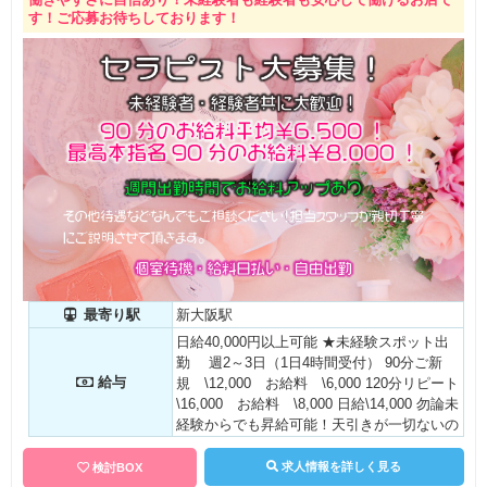
いう稼ぎ方でも、それぞれの生活スタイルに
す！ご応募お待ちしております！
合った稼ぎ方を実現できます。 セラピスト
さんの 《夢》《目標》《安定》《効率》を
全力サポートいたします。 【しっかり稼げ
る昇給システム有り】 指名数で基本給UP!!
週間ごとに提出したシフトで基本給UP!! 日
給保証有り※保証割れしません!! 経験者優遇
(能力スキルにより高額バックスタート) 雑費
等の引き物なし、釣り銭等はお店が用意 面
倒なバスタオルの洗濯は業者さんにお任せ!
最寄り駅
新大阪駅
日給40,000円以上可能 ★未経験スポット出
勤 週2～3日（1日4時間受付） 90分ご新
給与
規 \12,000 お給料 \6,000 120分リピート
\16,000 お給料 \8,000 日給\14,000 勿論未
経験からでも昇給可能！天引きが一切ないの
で、お給料は全額お持ち帰り頂けます！
求人情報を詳しく見る
検討BOX