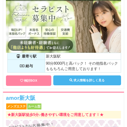
最寄り駅
新大阪駅
90分8000円と高バック！ その他指名バック
給与
ももちろんご用意しております！
求人情報を詳しく見る
検討BOX
amor新大阪
メンズエステ
ルーム型
★新大阪駅徒歩5分♪働きやすい環境をご用意してます！★