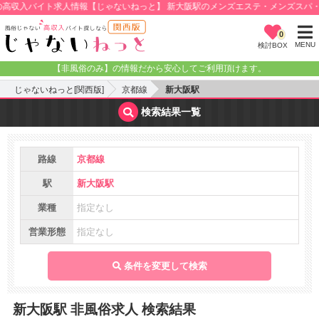
ト求人情報【じゃないねっと】
新大阪駅のメンズエステ・メンズスパ・リフレ・アロ
0
MENU
検討BOX
【非風俗のみ】の情報だから安心してご利用頂けます。
じゃないねっと[関西版]
京都線
新大阪駅
検索結果一覧
路線
京都線
駅
新大阪駅
業種
指定なし
営業形態
指定なし
条件を変更して検索
新大阪駅 非風俗求人 検索結果