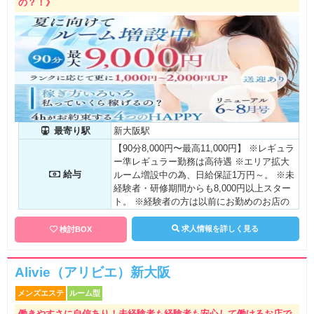
の？！》
最寄り駅
新大阪駅
【90分8,000円〜最高11,000円】 ※レギュラ
ー準レギュラー勤務は高待遇 ※エリア拡大
給与
ルーム増設中の為、日給保証1万円～。 ※未
経験者・研修期間からも8,000円以上スター
ト。 ※経験者の方は以前にお勤めのお店の
バックを考慮させていただき、同額、それ以
上のバックもご提案させていただきたいと思
求人情報を詳しく見る
検討BOX
います。 【日給25,000円が安定実現!】 現在
在籍中の女性の平均給料は 〝14,000円から3
8,500円〟となっております。お給料の違い
Alivie（アリビエ）新大阪
に差があるは、出勤時間の都合だけです。
メンズエステ
ルーム型
毎日短時間で〝10,000円〟だけ稼いで帰る稼
ぎ方も、しっかり〝40,000円〟稼いで帰ると
働きやすさに自信あり！未経験者も経験者も安心して働けるお店で