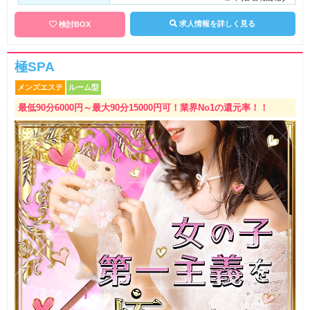
り 〇ノルマ・罰金など一切ございませ
ん。
求人情報を詳しく見る
検討BOX
極SPA
メンズエステ
ルーム型
最低90分6000円～最大90分15000円可！業界No1の還元率！！