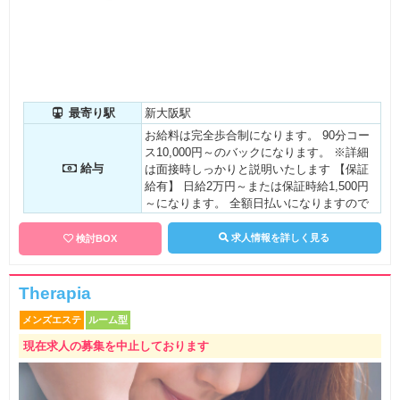
最寄り駅
新大阪駅
お給料は完全歩合制になります。 90分コー
ス10,000円～のバックになります。 ※詳細
給与
は面接時しっかりと説明いたします 【保証
給有】 日給2万円～または保証時給1,500円
～になります。 全額日払いになりますので
急な出費の時でも安心できますよ。
求人情報を詳しく見る
検討BOX
Therapia
メンズエステ
ルーム型
現在求人の募集を中止しております