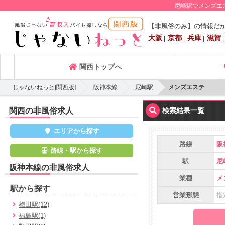
尼崎駅でメンズエ
【非風俗のみ】の情報だ
大阪
京都
兵庫
滋賀
関西トップへ
じゃないねっと[関西版]
阪神本線
尼崎駅
メンズエステ
関西の非風俗求人
検索結果一覧
エリアから探す
路線
阪
路線・駅から探す
駅
尼
阪神本線の非風俗求人
業種
メ
駅から探す
営業形態
指
梅田駅(12)
福島駅(1)