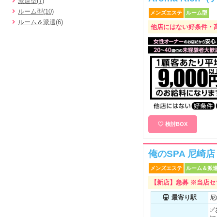
派遣型(7)
ルーム型(10)
メンズエステ
ルーム型
ルーム＆派遣(6)
他店にはない好条件・
検討BOX
俺のSPA 尼崎店
メンズエステ
ルーム＆派
【新店】急募 ※当店
最寄り駅
尼
✅