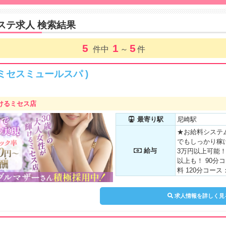
ステ求人 検索結果
5
1
5
件中
～
件
PA(ミセスミュールスパ )
けるミセス店
最寄り駅
尼崎駅
★お給料システ
でもしっかり稼
給与
3万円以上可能！
以上も！ 90分コ
料 120分コース：
0分コース：13,
でも報酬が下が
求人情報を詳しく見
経験がある方は
です♪ ⋯⋯⋯報酬
自分のペースで働