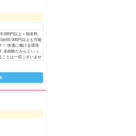
給保証／３万円】 【入
円】【面接交通費／全額
9,000円以上＋指名料
給60,000円以上も可能
す！ 快適に働ける環境
す 未経験だからといっ
ることは一切ございませ
る方は高バックスタート
の経験を活かして頂けま
出勤時間：11:00-18:00
る
00 120分×1本＝¥12,00
＝¥3,000 合計：¥33,0
勤時間：20:00-29:00
0 120分×3本＝¥36,000
4,000 合計：¥49,000
バック率はどんどん上が
ります♪ お客様割引・雑
カットは一切ございませ