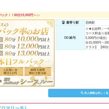
間勤務 1日のお給
円 ◎Cast02
働きたい方 Bさ
給料(接客人数4名)4
ク！！80分19,000円～♪♪
がっつり稼ぎたい
最寄り駅
尼崎駅
1日のお給料(接客
数に応じてバッ
☆★お給料：一
お客様割引・雑
コース料金☆全
給与
切ナシ！ 安心
5,000円の場合）
ムで、あなたの
分15,000円～18
す♪
クラス】 【80分17
円】 【３rd クラ
180分34,00
と！！ 一本目の
ースでも！ 全
ます♪ ≪シース
クラス】 【最高手
円】 【２nd ク
分12,000円】 
取り：80分13,00
求人情報を詳しく見
0円の範囲★ 
システム★ もち
が手取りとなり
設定し、 高額
h（アロマリッチ）