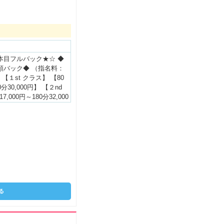
料(接客人数2名)21,200
◎ 空いてる時間で効率よく
ん：8時間勤務 1日のお
2,400円 ◎Cast03◎
方 Cさん：12時間勤務
人数4名)63,600円 指名
ク率もどんどんアップ！
本目フルバック★☆ ◆
費などのお給料カット一
額バック◆ （指名料：
＆しっかり稼げるシステ
 【１st クラス】 【80
ペースに合わせて働けま
0分30,000円】 【２nd
,000円～180分32,000
ス】 【80分19,000円～
0円】 只今、入店して頂く
コース料金を、 どのコ
額フルバックさせて頂き
ルーのお給料≫ 【１st
取り：80分10,000
ラス】 【最高手取り：80
【３rd クラス】 【最高手
0円】 ★2,000円～5,00
る
★指名料を自分で決めれる
ろん！！ 指名料は全額
ます☆ 自分で指名料を
な給料を持って帰りまし