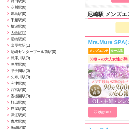
野田駅(0)
淀川駅(0)
尼崎駅 メンズエ
姫島駅(0)
千船駅(0)
杭瀬駅(0)
大物駅(1)
尼崎駅(6)
Mrs.Mure S
出屋敷駅(1)
メンズエステ
ルーム型
尼崎センタープール前駅(0)
武庫川駅(0)
30歳～の大人女性が輝
鳴尾駅(0)
甲子園駅(0)
久寿川駅(0)
今津駅(0)
西宮駅(0)
香櫨園駅(0)
打出駅(0)
芦屋駅(0)
検討BOX
深江駅(0)
青木駅(0)
魚崎駅(0)