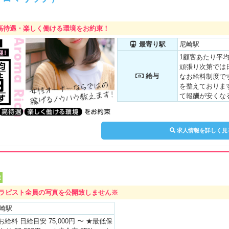
ょう♪ 【最低日
店祝い金／３万
支給】
高待遇・楽しく働ける環境をお約束！
最寄り駅
尼崎駅
1顧客あたり平均
頑張り次第では日
給与
なお給料制度で
を整えておりま
て報酬が安くな
ん。 実績のあ
可能、これまで
す♪ ◎報酬例1◎ 
求人情報を詳しく見
90分×2本＝¥18,0
0 ネット指名×3本
00 ◎報酬例2◎ 出
90分×1本＝¥9,00
ネット指名×4本＝¥
遣
指名数に応じて
セラピスト全員の写真を公開致しません※
るシステムにな
費などのお給料
崎駅
ん！
お給料 日給目安 75,000円 〜 ★最低保