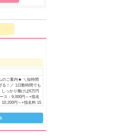
ムのご案内★ ＼短時間
げる！／ 1日数時間でも
 しっかり働けば6万円
ース：9,000円～+指名
10,200円～+指名料 15
200円～+指名料 未経験
ることは一切ナシ！ ご
る
高バックスタートも可能
例⋯⋯⋯ ◎Cast01◎
きたい方 Aさん：4時