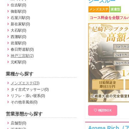
シースルー
住吉駅(0)
メンズエステ
派遣型
御影駅(0)
石屋川駅(0)
コース料金を全額フルバッ
新在家駅(0)
大石駅(0)
西灘駅(0)
岩屋駅(0)
春日野道駅(0)
神戸三宮駅(2)
元町駅(0)
業種から探す
メンズエステ(23)
タイ古式マッサージ(0)
リフレ・添い寝系(0)
その他非風俗(0)
検討BOX
営業形態から探す
店舗型(0)
Aroma Ric