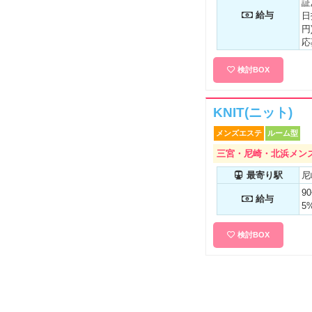
証
給与
日
円
応
生
全
検討BOX
分
ポ
入
KNIT(ニット)
回
メンズエステ
ルーム型
動
の
三宮・尼崎・北浜メンズ
ン
ー
最寄り駅
尼
品
9
給与
歓
5
登
指
検討BOX
り
会
宿
K
も
迎