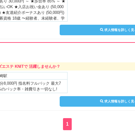
あり 30,000円 ～ ★歩合率 85% ～ ★
払いOK ★入店お祝い金あり (50,000
) ★友達紹介ボーナスあり (50,000円)
募資格 18歳 〜経験者、未経験者、学
、主婦歓迎！ 勤務時間 24h営業・完
個室・資格の取得可 勤務地 各駅～3
求人情報を詳しく見
・自宅送迎有 ✅当店の待遇はココが
イント! 全額日払い 日給保証制度有り
店祝い金有り 雑費なし 技術講習料初
無料 制服貸出無料 ノルマなし 昇給変
有り 個室待機 店泊可能 Wi-fi完備 そ
他備品完備(ドライヤー、ヘアアイロ
エステ KNITで 活躍しませんか？
、使い捨てマスク、アルコールスプレ
、検温計、コンタクト洗浄液、生理用
崎駅
等) ※一部条件有 ✅人気の条件 大学生
0分8,000円 指名料フルバック 最大7
迎/個室待機可/罰金なし/マイナンバー
%のバック率・雑費引き一切なし!
録不要/男性スタッフ常駐/交通費支給/
名料バックあり/オプションバックあ
求人情報を詳しく見
/研修制度あり/資格取得可能/アリバイ
社あり/寮完備/ニューオープン/お店に
泊可/独立支援あり/出張面接/未経験O
/経験者優遇/制服貸与/自由出勤制/かけ
1
ち可/送迎あり/週1から勤務OK/主婦歓