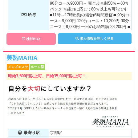
90分コース9000円～ 完全歩合制50％～80％
バック ※能力に応じて80％以上も可能です
給与
■11時～17時出勤の場合(6時間勤務)■ 90分コ
ース：9,000円 120分コース：10,200円 90分
コース：9,000円 一日のお給料額 28,200円 ■
14時～24時出勤の場合(10時間勤務)■ 90分コ
ース：9,000円 90分コース：9,000円 180分
求人情報を詳しく見る
検討BOX
コース：16,200円 120分コース：10,200円
一日のお給料額 44,400円 更に指名料は全額
バック 頑張れば頑張るだけお給料が上がる
美熟MARIA
システムを採用しています。 ・・主婦・フ
メンズエステ
ルーム型
リーター・未経験者大歓迎・・ あなたのラ
イフスタイルに合わせて出勤可能です
時給3,500円以上可、日給35,000円以上可！
最寄り駅
京都駅