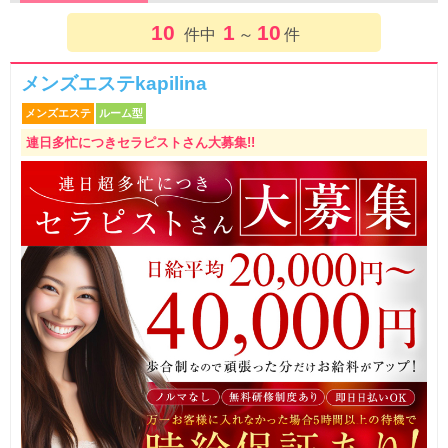
10
1
10
件中
～
件
メンズエステkapilina
メンズエステ
ルーム型
連日多忙につきセラピストさん大募集!!