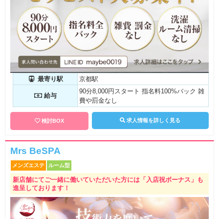
最寄り駅
京都駅
90分8,000円スタート 指名料100%バック 雑
給与
費や罰金なし
求人情報を詳しく見る
検討BOX
Mrs BeSPA
メンズエステ
ルーム型
新店舗にてご一緒に働いていただいた方には「入店祝ボーナス」も
進呈しております！