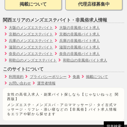
掲載について
代理店様募集中
関西エリアのメンズエステバイト・非風俗求人情報
大阪のメンズエステバイト
大阪の非風俗バイト求人
京都のメンズエステバイト
京都の非風俗バイト求人
兵庫のメンズエステバイト
兵庫の非風俗バイト求人
滋賀のメンズエステバイト
滋賀の非風俗バイト求人
奈良のメンズエステバイト
奈良の非風俗バイト求人
和歌山のメンズエステバイト
和歌山の非風俗バイト求人
このサイトについて
利用規約
プライバシーポリシー
免責
掲載について
お問い合わせ
運営者情報
女性の高収入求人・副業バイト探しなら【じゃないねっと 関
西版】
メンズエステ・メンズスパ・アロママッサージ・タイ古式マ
ッサージ・リフレ・添い寝などの【非風俗】バイト求人情報
をエリアや駅から探せます
簡単検索