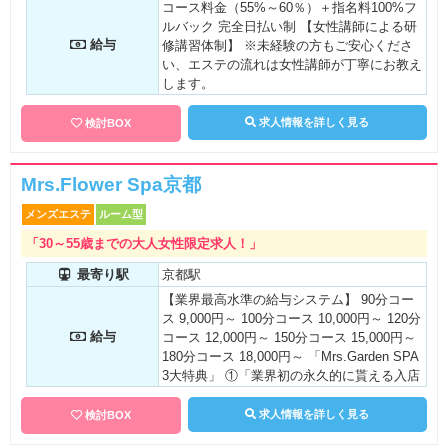
コース料金（55%～60％）＋指名料100%フ
ルバック 完全日払い制 【女性講師による研
給与
修講習体制】 ※未経験の方もご安心くださ
い、エステの流れは女性講師が丁寧にお教え
します。
求人情報を詳しく見る
検討BOX
Mrs.Flower Spa京都
メンズエステ
ルーム型
「30～55歳までの大人女性限定求人！」
最寄り駅
京都駅
【業界最高水準の給与システム】 90分コー
ス 9,000円～ 100分コース 10,000円～ 120分
給与
コース 12,000円～ 150分コース 15,000円～
180分コース 18,000円～ 「Mrs.Garden SPA
3大特典」 ①「業界初の永久的に貰える入店
祝い金制度」 ②「安心の最低保証制度」 ③
「感謝の友人紹介祝い金制度」 どなた様も
求人情報を詳しく見る
検討BOX
上記の金額からスタートで別途指名料もプラ