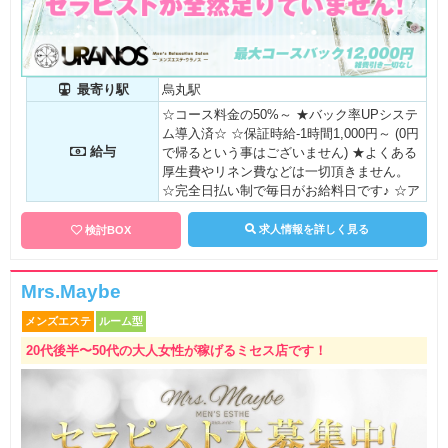
最寄り駅
烏丸駅
☆コース料金の50%～ ★バック率UPシステ
ム導入済☆ ☆保証時給-1時間1,000円～ (0円
給与
で帰るという事はございません) ★よくある
厚生費やリネン費などは一切頂きません。
☆完全日払い制で毎日がお給料日です♪ ☆ア
ロマエステコース☆ 100分コース 7,000円～
130分コース 8,500円～ 150分コース 10,000
求人情報を詳しく見る
検討BOX
円～ 180分コース 12,000円～ 指名1,000～2,
000円(全額バック)
Mrs.Maybe
メンズエステ
ルーム型
20代後半〜50代の大人女性が稼げるミセス店です！