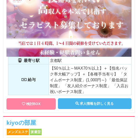
最寄り駅
京都駅
【50％以上～MAX70％以上】＋【指名バッ
ク率大幅アップ】＋【各種手当有り】 「タ
給与
イムボーナス制度」(1,000円～) 「最低保証
制度」 「友人紹介ボーナス制度」 「入店お
祝いボーナス制度」
求人情報を詳しく見る
検討BOX
kiyoの部屋
メンズエステ
派遣型