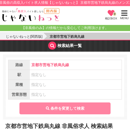
高収入バイト求人情報【じゃないねっと】
京都市営地下鉄烏丸線のメンズエステ・
0
MENU
検討BOX
【非風俗のみ】の情報だから安心してご利用頂けます。
じゃないねっと[関西版]
京都市営地下鉄烏丸線
検索結果一覧
路線
京都市営地下鉄烏丸線
駅
指定なし
業種
指定なし
営業形態
指定なし
条件を変更して検索
京都市営地下鉄烏丸線 非風俗求人 検索結果