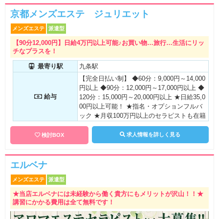
スされます! また頑張り次第でここからどん
どん上がっていきます! ※引き物等一切ござ
京都メンズエステ ジュリエット
いませんので全てが手取りです。
メンズエステ
派遣型
【90分12,000円】日給4万円以上可能♪お買い物…旅行…生活にリッ
チなプラスを！
最寄り駅
九条駅
【完全日払い制】 ◆60分：9,000円～14,000
円以上 ◆90分：12,000円～17,000円以上 ◆
給与
120分：15,000円～20,000円以上 ★日給35,0
00円以上可能！ ★指名・オプションフルバ
ック ★月収100万円以上のセラピストも在籍
中！
求人情報を詳しく見る
検討BOX
エルベナ
メンズエステ
派遣型
★当店エルベナには未経験から働く貴方にもメリットが沢山！！★
講習にかかる費用は全て無料です！